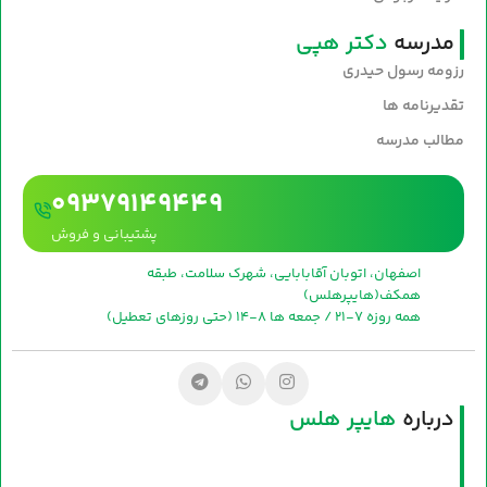
مدرسه
دکتر هپی
رزومه رسول حیدری
تقدیرنامه ها
مطالب مدرسه
09379149449
پشتیبانی و فروش
اصفهان، اتوبان آقابابایی، شهرک سلامت، طبقه
همکف(هایپرهلس)
همه روزه 7-21 / جمعه ها 8-14 (حتی روزهای تعطیل)
درباره
هایپر هلس