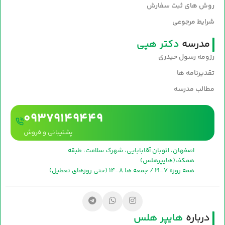
روش های ثبت سفارش
شرایط مرجوعی
مدرسه
دکتر هپی
رزومه رسول حیدری
تقدیرنامه ها
مطالب مدرسه
09379149449
پشتیبانی و فروش
اصفهان، اتوبان آقابابایی، شهرک سلامت، طبقه
همکف(هایپرهلس)
همه روزه 7-21 / جمعه ها 8-14 (حتی روزهای تعطیل)
درباره
هایپر هلس