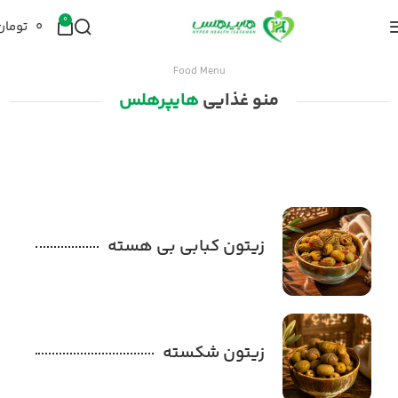
0
۰
تومان
Food Menu
منو غذایی
هایپرهلس
تب #3
زیتون کبابی بی هسته
زیتون شکسته