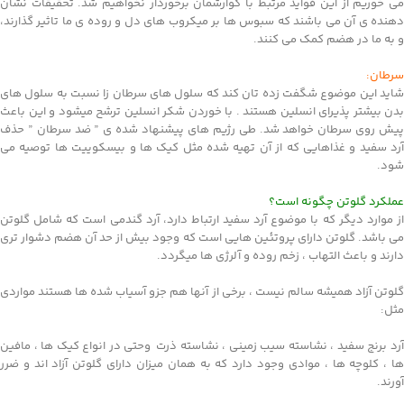
می خوریم از این فواید مرتبط با گوارشمان برخوردار نخواهیم شد. تحقیقات نشان
دهنده ی آن می باشند که سبوس ها بر میکروب های دل و روده ی ما تاثیر گذارند،
و به ما در هضم کمک می کنند.
سرطان:
شاید این موضوع شگفت زده تان کند که سلول های سرطان زا نسبت به سلول های
بدن بیشتر پذیرای انسلین هستند . با خوردن شکر انسلین ترشح میشود و این باعث
پیش روی سرطان خواهد شد. طی رژیم های پیشنهاد شده ی ” ضد سرطان ” حذف
آرد سفید و غذاهایی که از آن تهیه شده مثل کیک ها و بیسکوییت ها توصیه می
شود.
عملکرد گلوتن چگونه‌ است؟
از موارد دیگر که با موضوع آرد سفید ارتباط دارد، آرد گندمی است که شامل گلوتن
می باشد. گلوتن دارای پروتئین هایی است که وجود بیش از حد آن هضم دشوار تری
دارند و باعث التهاب ، زخم روده و آلرژی ها میگردد.
گلوتن آزاد همیشه سالم نیست ، برخی از آنها هم جزو آسیاب شده ها هستند مواردی
مثل:
آرد برنج سفید ، نشاسته سیب زمینی ، نشاسته ذرت وحتی در انواع کیک ها ، مافین
ها ، کلوچه ها ، موادی وجود دارد که به همان میزان‌ دارای گلوتن آزاد اند و ضرر
آورند.