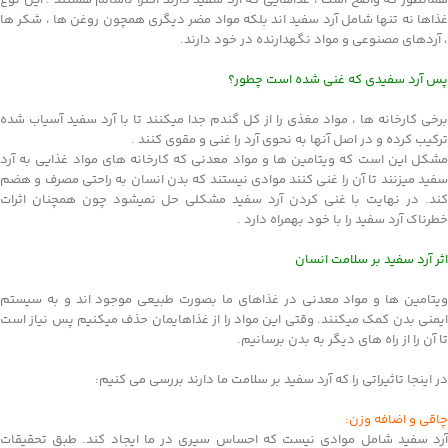
همانطور که واضح است ، غذاهایی که آرد سفید دارند اکثرا ناسالم هستند . این نوع
غذاها نه تنها شامل آرد سفید اند بلکه مواد مضر دیگری همچون روغن ها ، شکر ها
، آردهای مصنوعی و مواد نگهدارنده در خود دارند.
پس آرد سفیدی که غنی شده است چطور؟
برخی کارخانه ها ، مواد مغذی را از کل گندم جدا میکنند تا با آرد سفید آسیاب شده
ترکیب کرده و در اصل آنها به نحوی آرد را غنی و مقوی کنند .
مشکل این است که ویتامین ها و مواد معدنی که کارخانه های مواد غذایی به آرد
سفید میزنند تا آن را غنی کنند موادی نیستند که بدن انسان به راحتی مصرف و هضم
کند. در نهایت با غنی کردن آرد سفید مشکلی حل نمیشود چون همچنان اثرات
خطرناک آرد سفید را با خود بهمراه دارد .
اثر آرد سفید بر سلامت انسان
ویتامین ها و مواد معدنی در غذاهای ما بصورت طبیعی موجود اند و به سیستم
ایمنی بدن کمک میکنند. وقتی این مواد را از غذاهایمان حذف میکنیم پس نیاز است
تا آن را از راه های دیگر به بدن برسانیم.
در اینجا تاثیراتی را که آرد سفید بر سلامت ما دارند بررسی می کنیم:
چاقی و اضافه وزن:
آرد سفید شامل موادی نیست که احساس سیری در ما ایجاد کند. طبق تحقیقات