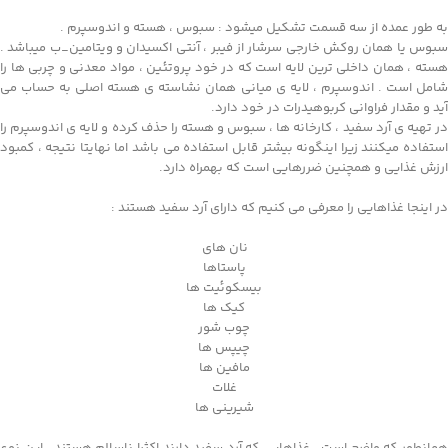
به طور عمده از سه قسمت تشکیل میشود : سبوس ، هسته و اندوسپرم .
سبوس یا همان‌ روکش خارجی سرشار از فیبر ، آنتی اکسیدان و ویتامین_ب میباشد .
هسته ، همان داخلی ترین لایه است که در خود پروتئین ، مواد معدنی و چربی ها را
شامل است . اندوسپرم ، لایه ی میانی همان نشاسته ی هسته اصلی به حساب می
آید و مقدار فراوانی کربوهیدرات در خود دارد.
در تهیه ی آرد سفید ، کارخانه ها ، سبوس و هسته را حذف کرده و لایه ی اندوسپرم را
استفاده میکنند زیرا اینگونه بیشتر قابل استفاده می باشد اما نهایتا نتیجه ، کمبود
ارزش غذایی‌ و همچنین ضررهایی است که بهمراه دارد.
در اینجا غذاهایی را معرفی می کنیم که دارای آرد سفید هستند :
نان های
پاستاها
بیسکوئیت ها
کیک ها
چوب شور
چیپس ها
مافین ها
غلات
شیرینی ها