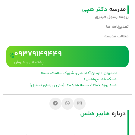
مدرسه
دکتر هپی
رزومه رسول حیدری
تقدیرنامه ها
مطالب مدرسه
09379149449
پشتیبانی و فروش
اصفهان، اتوبان آقابابایی، شهرک سلامت، طبقه
همکف(هایپرهلس)
همه روزه 7-21 / جمعه ها 8-14 (حتی روزهای تعطیل)
درباره
هایپر هلس