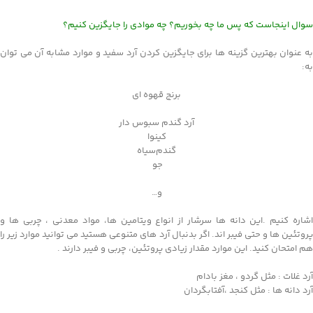
سوال اینجاست که پس ما چه بخوریم؟ چه‌ موادی را‌ جایگزین کنیم؟
به عنوان بهترین گزینه ها برای جایگزین کردن آرد سفید و موارد مشابه آن می توان
به:
برنج قهوه ای
آرد گندم سبوس دار
کینوا
گندم‌سیاه
جو
و…
اشاره کنیم .این دانه ها سرشار از انواع ویتامین ها، مواد معدنی ، چربی ها و
پروتئین ها و حتی فیبر اند. اگر بدنبال آرد های متنوعی هستید می توانید موارد زیر را
هم امتحان کنید. این موارد مقدار زیادی پروتئین، چربی و فیبر دارند .
آرد غلات : مثل گردو ، مغز بادام
آرد دانه ها : مثل کنجد ،آفتابگردان