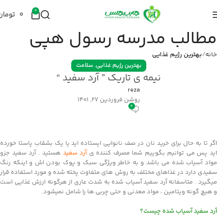
0
۰
تومان
مطالب مدرسه رسول هپی
خانه
بهترین رژیم غذایی
,
بهترین رژیم غذایی
سلامت
نیمه ی تاریک ” آرد سفید “
reza
روشن فروردین 27, 1401
0
اگر تا به حال برای خرید نان در صف نانوایی ایستاده اید یا یک بشقاب پاستا خورده
ید پس می توانیم بگوییم شما مصرف کننده ی
آرد سفید
هستید . آرد سفید جزو
مواد آسیاب شده می باشد و به خاطر ویژگی سبک و پوک بودن اش و اینکه رنگ
سفیدی دارد در غذاهای مختلف به روش های متفاوت پخته شده و مورد استفاده قرار
میگیرد . متاسفانه آرد سفید آسیاب شده به شدت عاری از هرگونه ارزش غذایی است
و هیچ گونه ویتامین ، مواد معدنی و حتی چربی ها را شامل نمیشود.
آرد سفید آسیاب شده چیست؟