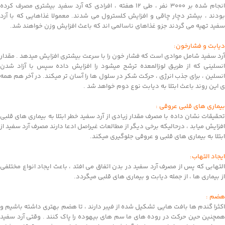
انجام شده بر ۳۰۰۰ نفر ، طی ۱۲ هفته ، افرادی که آرد سفید بیشتری مصرف کرده
بودند ، بیشتر دچار چاقی و افزایش کلسترول می شدند. معمولا غذاهایی که با آرد
سفید تهیه می گردند جزو غذاهای ناسالمی اند که باعث افزایش وزن خواهند شد.
دیابت و فشارخون:
آرد سفید شامل موادی است که فشار خون را با سرعت بیشتری افزایش میدهد . مقدار
انسلینی که از طریق لوزالمعده ترشح میشود را افزایش داده سپس با آزاد شدن
انسلین ، برای جذب انرژی ، حرکت شکر در سلول ها را آسان تر میکند. در آخر هم همه
ی این روند باعث ابتلا به دیابت نوع دوم خواهد شد .
بیماری های قلبی عروقی :
تحقیقات نشان داده با مصرف مقدار زیادی از آرد سفید خطر ابتلا به بیماری های قلبی
افزایش میابد ، درحالیکه برخی دیگر از مطالعات غیراصل ادعا دارند مصرف آرد سفید از
ابتلا به بیماری های قلبی و عروقی جلوگیری میکند.
ایجاد التهاب:
التهابی که پس از مصرف آرد سفید در بدن اتفاق می افتد ، باعث ایجاد انواع مختلفی
از بیماری ها ، از جمله دیابت و بیماری های قلبی میگردد.
هضم :
اکثرا گندم ها بافت هایی تشکیل شده از فیبر دارند ، تا هضم بهتری داشته باشیم و
همچنین حین حرکت در روده های ما سم های بیهوده را پاک کنند . وقتی آرد سفید