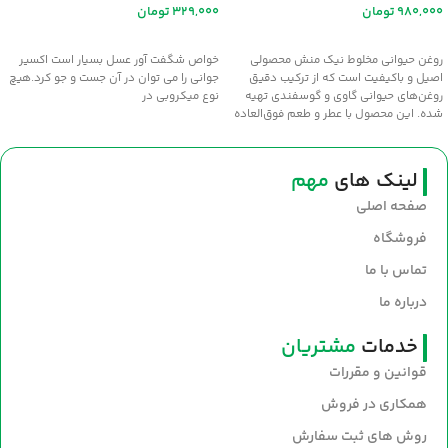
تومان
تومان
افزودن به سبد خرید
اطلاعات بیشتر
روغن حیوانی مخلوط نیک منش محصولی
خواص شگفت آور عسل بسيار است اکسير
اصیل و باکیفیت است که از ترکیب دقیق
جواني را مي توان در آن جست و جو کرد.هيچ
روغن‌های حیوانی گاوی و گوسفندی تهیه
نوع ميکروبي در
شده. این محصول با عطر و طعم فوق‌العاده
سنتی، انتخابی عالی برای طبخ غذاهای
خوش‌عطر و صبحانه‌های مقوی است. سلامت
و طعم اصیل را با روغن نیک‌منش به
لینک های
مهم
سفره‌های خود بیاورید.
صفحه اصلی
فروشگاه
تماس با ما
درباره ما
خدمات
مشتریان
قوانین و مقررات
همکاری در فروش
روش های ثبت سفارش