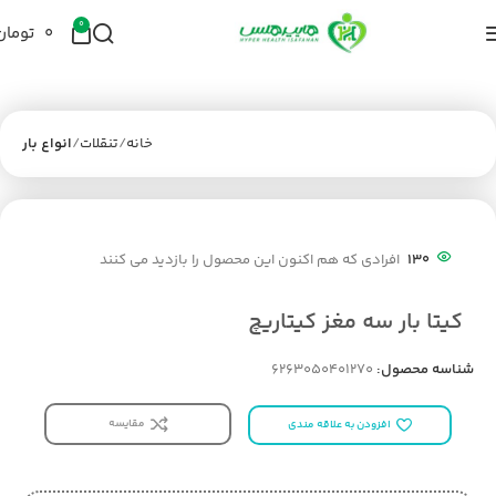
0
۰
تومان
خانه
تنقلات
انواع بار
130
افرادی که هم اکنون این محصول را بازدید می کنند
کیتا بار سه مغز کیتاریچ
شناسه محصول:
6263050401270
مقایسه
افزودن به علاقه مندی