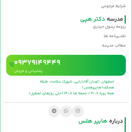
شرایط مرجوعی
مدرسه
دکتر هپی
رزومه رسول حیدری
تقدیرنامه ها
مطالب مدرسه
09379149449
پشتیبانی و فروش
اصفهان، اتوبان آقابابایی، شهرک سلامت، طبقه
همکف(هایپرهلس)
همه روزه 7-21 / جمعه ها 8-14 (حتی روزهای تعطیل)
درباره
هایپر هلس