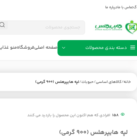
اگ
تماس با ما
درباره ما
صفحه اصلی
فروشگاه
منو غذای
دسته بندی محصولات
خانه
کالاهای اساسی
حبوبات
لپه هایپرهلس (900 گرمی)
158
افرادی که هم اکنون این محصول را بازدید می کنند
لپه هایپرهلس (900 گرمی)