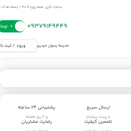
ساعات کاری: همه روزه
7-21
/ جمعه ها
8-14
09379149449
۰
توما
ورود / ثبت نا
مدرسه رسول حیدری
ارسال سریع
پشتیبانی ۲۴ ساعته
با پست پیشتاز
و ۷ روز هفته
تضمین کیفیت
رضایت مشتریان