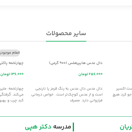
سایر محصولات
اتمام موجود
دال عدس هایپرهلس (900 گرمی)
چهارتخمه پاکتی
تومان
تومان
افزودن به سبد خرید
اطلاعات بیشت
ت اکسير
دال عدس دال عدس به رنگ قرمز یا نارنجی
چهارتخمه: ملين
جو کرد.هيچ
است و از عدس کوچک‌تر است. خواص درمانی
مي‌کند. گرفتگي
فراروانی دارد. مصرف
کبد چرب و بهبو
یان
مدرسه
دکتر هپی