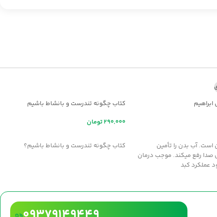
ی
 ابراهیم
کتاب چگونه تندرست و بانشاط باشیم
تومان
ر
افزودن به سبد خرید
 است. آب بدن را تأمين
کتاب چگونه تندرست و بانشاط باشیم؟
 صدا رفع ميکند. موجب درمان
د عملکرد کبد
09379149449