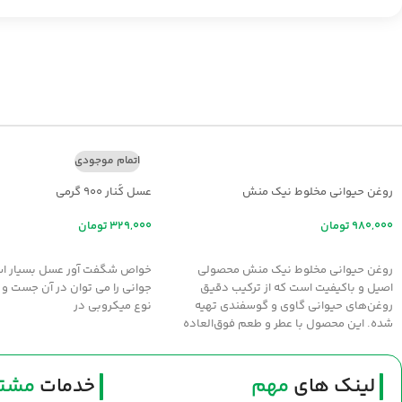
اتمام موجودی
روغن حیوانی مخلوط نیک منش
عسل کُنار ۹۰۰ گرمی
تومان
تومان
افزودن به سبد خرید
اطلاعات بیشتر
روغن حیوانی مخلوط نیک منش محصولی
خواص شگفت آور عسل بسيار اس
اصیل و باکیفیت است که از ترکیب دقیق
جواني را مي توان در آن جست و 
روغن‌های حیوانی گاوی و گوسفندی تهیه
نوع ميکروبي در
شده. این محصول با عطر و طعم فوق‌العاده
سنتی، انتخابی عالی برای طبخ غذاهای
خوش‌عطر و صبحانه‌های مقوی است. سلامت و
طعم اصیل را با روغن نیک‌منش به سفره‌های
لینک های
مهم
خدمات
مشتر
خود بیاورید.