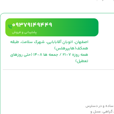
09379149449
پشتیبانی و فروش
اصفهان، اتوبان آقابابایی، شهرک سلامت، طبقه
همکف(هایپرهلس)
همه روزه 7-21 / جمعه ها 8-14 (حتی روزهای
تعطیل)
 ساده و در دسترس
ی گیاهی، عسل و