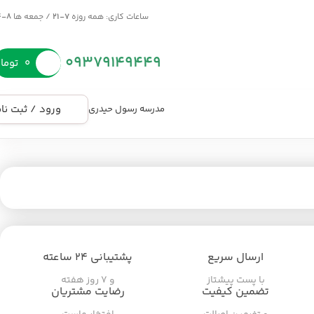
ساعات کاری: همه روزه
7-21
/ جمعه ها
8-14
09379149449
۰
توما
ورود / ثبت نا
مدرسه رسول حیدری
ارسال سریع
پشتیبانی ۲۴ ساعته
با پست پیشتاز
و ۷ روز هفته
تضمین کیفیت
رضایت مشتریان