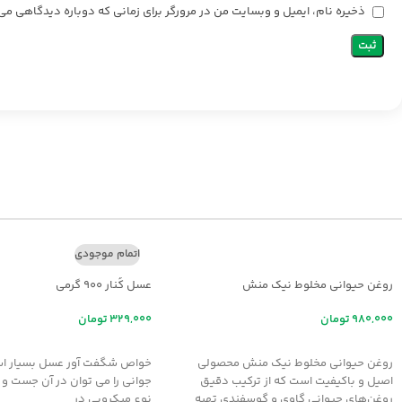
ذخیره نام، ایمیل و وبسایت من در مرورگر برای زمانی که دوباره دیدگاهی می
اتمام موجودی
روغن حیوانی مخلوط نیک منش
عسل کُنار ۹۰۰ گرمی
تومان
تومان
افزودن به سبد خرید
اطلاعات بیشتر
روغن حیوانی مخلوط نیک منش محصولی
خواص شگفت آور عسل بسيار اس
اصیل و باکیفیت است که از ترکیب دقیق
جواني را مي توان در آن جست و 
روغن‌های حیوانی گاوی و گوسفندی تهیه
نوع ميکروبي در