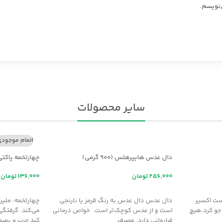
‌نویسم.
سایر محصولات
اتمام موجود
دال عدس هایپرهلس (900 گرمی)
چهارتخمه پاکتی
تومان
تومان
افزودن به سبد خرید
اطلاعات بیشت
ت اکسير
دال عدس دال عدس به رنگ قرمز یا نارنجی
چهارتخمه: ملين
جو کرد.هيچ
است و از عدس کوچک‌تر است. خواص درمانی
مي‌کند. گرفتگي
فراروانی دارد. مصرف
کبد چرب و بهبو