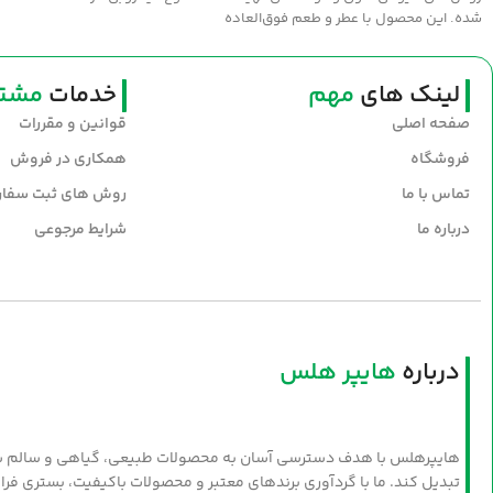
شده. این محصول با عطر و طعم فوق‌العاده
سنتی، انتخابی عالی برای طبخ غذاهای
خوش‌عطر و صبحانه‌های مقوی است. سلامت و
طعم اصیل را با روغن نیک‌منش به سفره‌های
لینک های
مهم
خدمات
مشتر
خود بیاورید.
صفحه اصلی
قوانین و مقررات
فروشگاه
همکاری در فروش
تماس با ما
روش های ثبت سفا
درباره ما
شرایط مرجوعی
درباره
هایپر هلس
هایپرهلس با هدف دسترسی آسان به محصولات طبیعی، گیاهی و سالم شکل
تبدیل کند. ما با گردآوری برندهای معتبر و محصولات باکیفیت، بستری فرا