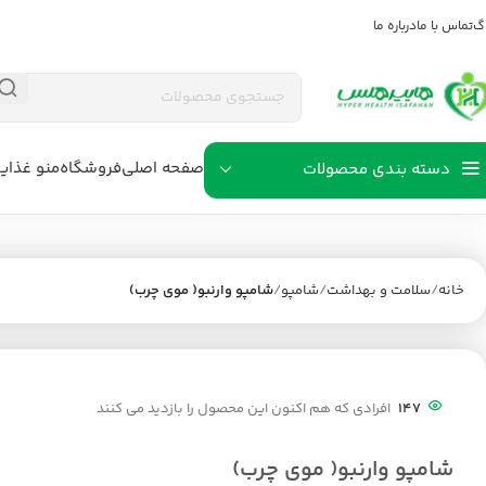
اگ
تماس با ما
درباره ما
صفحه اصلی
فروشگاه
منو غذای
دسته بندی محصولات
خانه
سلامت و بهداشت
شامپو
شامپو وارنبو( موی چرب)
147
افرادی که هم اکنون این محصول را بازدید می کنند
شامپو وارنبو( موی چرب)