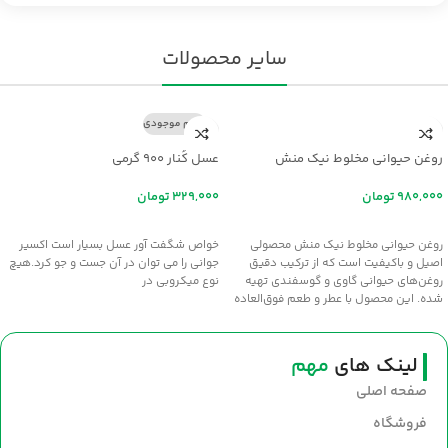
سایر محصولات
اتمام موجودی
روغن حیوانی مخلوط نیک منش
عسل کُنار ۹۰۰ گرمی
تومان
تومان
افزودن به سبد خرید
اطلاعات بیشتر
روغن حیوانی مخلوط نیک منش محصولی
خواص شگفت آور عسل بسيار است اکسير
اصیل و باکیفیت است که از ترکیب دقیق
جواني را مي توان در آن جست و جو کرد.هيچ
روغن‌های حیوانی گاوی و گوسفندی تهیه
نوع ميکروبي در
شده. این محصول با عطر و طعم فوق‌العاده
سنتی، انتخابی عالی برای طبخ غذاهای
خوش‌عطر و صبحانه‌های مقوی است. سلامت
و طعم اصیل را با روغن نیک‌منش به
لینک های
مهم
سفره‌های خود بیاورید.
صفحه اصلی
فروشگاه