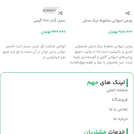
اتمام موجودی
روغن حیوانی مخلوط نیک منش
عسل کُنار ۹۰۰ گرمی
تومان
تومان
افزودن به سبد خرید
اطلاعات بیشتر
روغن حیوانی مخلوط نیک منش محصولی
خواص شگفت آور عسل بسيار است اکسير
اصیل و باکیفیت است که از ترکیب دقیق
جواني را مي توان در آن جست و جو کرد.هيچ
روغن‌های حیوانی گاوی و گوسفندی تهیه
نوع ميکروبي در
شده. این محصول با عطر و طعم فوق‌العاده
سنتی، انتخابی عالی برای طبخ غذاهای
خوش‌عطر و صبحانه‌های مقوی است. سلامت
و طعم اصیل را با روغن نیک‌منش به
لینک های
مهم
سفره‌های خود بیاورید.
صفحه اصلی
فروشگاه
تماس با ما
درباره ما
خدمات
مشتریان