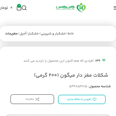
0
۰
تومان
خانه
خشکبار و شیرینی
خشکبار
آجیل
مغزیجات
132
افرادی که هم اکنون این محصول را بازدید می کنند
شکلات مغز دار میگون (200 گرمی)
شناسه محصول:
544854615
مقایسه
افزودن به علاقه مندی