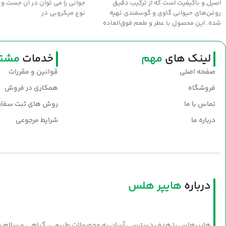
اصیل و باکیفیت است که از ترکیب دقیق
جواني را مي توان در آن جست و 
روغن‌های حیوانی گاوی و گوسفندی تهیه
نوع ميکروبي در
شده. این محصول با عطر و طعم فوق‌العاده
سنتی، انتخابی عالی برای طبخ غذاهای
خوش‌عطر و صبحانه‌های مقوی است. سلامت و
طعم اصیل را با روغن نیک‌منش به سفره‌های
لینک های
مهم
خدمات
مشتر
خود بیاورید.
صفحه اصلی
قوانین و مقررات
فروشگاه
همکاری در فروش
تماس با ما
روش های ثبت سفا
درباره ما
شرایط مرجوعی
درباره
هایپر هلس
هایپرهلس با هدف دسترسی آسان به محصولات طبیعی، گیاهی و سالم شکل