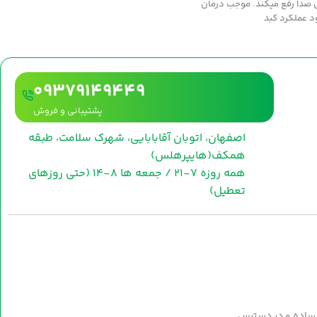
 صدا رفع ميکند. موجب درمان
د عملکرد کبد
09379149449
پشتیبانی و فروش
اصفهان، اتوبان آقابابایی، شهرک سلامت، طبقه
همکف(هایپرهلس)
همه روزه 7-21 / جمعه ها 8-14 (حتی روزهای
تعطیل)
 ساده و در دسترس