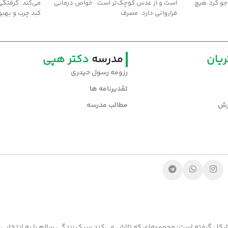
جو کرد.هيچ
است و از عدس کوچک‌تر است. خواص درمانی
مي‌کند. گرفتگي
فراروانی دارد. مصرف
کبد چرب و بهبو
یان
مدرسه
دکتر هپی
رزومه رسول حیدری
تقدیرنامه ها
رش
مطالب مدرسه
 گرفته است؛ مجموعه‌ای که تلاش می‌کند سبک زندگی سالم را به انتخابی