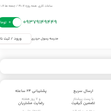
ساعات کاری: همه روزه
7-21
/ جمعه ها
8-14
09379149449
۰
توما
ورود / ثبت نا
مدرسه رسول حیدری
ارسال سریع
پشتیبانی ۲۴ ساعته
با پست پیشتاز
و ۷ روز هفته
تضمین کیفیت
رضایت مشتریان