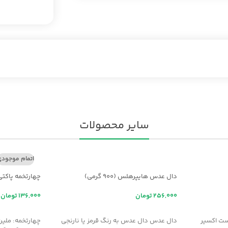
سایر محصولات
اتمام موجود
دال عدس هایپرهلس (900 گرمی)
چهارتخمه پاکتی
تومان
تومان
افزودن به سبد خرید
اطلاعات بیشت
ت اکسير
دال عدس دال عدس به رنگ قرمز یا نارنجی
چهارتخمه: ملين