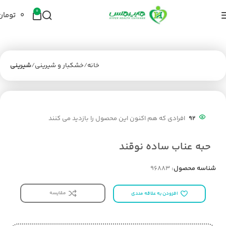
0
۰
تومان
خانه
خشکبار و شیرینی
شیرینی
92
افرادی که هم اکنون این محصول را بازدید می کنند
حبه عناب ساده نوقند
شناسه محصول:
96883
مقایسه
افزودن به علاقه مندی