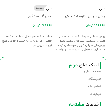
اتمام موجودی
روغن حیوانی مخلوط نیک منش
عسل کُنار ۹۰۰ گرمی
تومان
تومان
افزودن به سبد خرید
اطلاعات بیشتر
روغن حیوانی مخلوط نیک منش محصولی
خواص شگفت آور عسل بسيار است اکسير
اصیل و باکیفیت است که از ترکیب دقیق
جواني را مي توان در آن جست و جو کرد.هيچ
روغن‌های حیوانی گاوی و گوسفندی تهیه
نوع ميکروبي در
شده. این محصول با عطر و طعم فوق‌العاده
سنتی، انتخابی عالی برای طبخ غذاهای
خوش‌عطر و صبحانه‌های مقوی است. سلامت
و طعم اصیل را با روغن نیک‌منش به
لینک های
مهم
سفره‌های خود بیاورید.
صفحه اصلی
فروشگاه
تماس با ما
درباره ما
خدمات
مشتریان