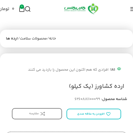
0
۰
تومان
خانه
محصولات سلامت
ارده ها
181
افرادی که هم اکنون این محصول را بازدید می کنند
ارده کشاورز (یک کیلو)
شناسه محصول:
6260881100099
مقایسه
افزودن به علاقه مندی