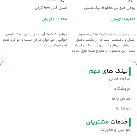
روغن حیوانی مخلوط نیک منش
عسل کُنار ۹۰۰ گرمی
تومان
تومان
افزودن به سبد خرید
اطلاعات بیشتر
روغن حیوانی مخلوط نیک منش محصولی
خواص شگفت آور عسل بسيار است اکسير
اصیل و باکیفیت است که از ترکیب دقیق
جواني را مي توان در آن جست و جو کرد.هيچ
روغن‌های حیوانی گاوی و گوسفندی تهیه
نوع ميکروبي در
شده. این محصول با عطر و طعم فوق‌العاده
سنتی، انتخابی عالی برای طبخ غذاهای
خوش‌عطر و صبحانه‌های مقوی است. سلامت
و طعم اصیل را با روغن نیک‌منش به
لینک های
مهم
سفره‌های خود بیاورید.
صفحه اصلی
فروشگاه
تماس با ما
درباره ما
خدمات
مشتریان
قوانین و مقررات