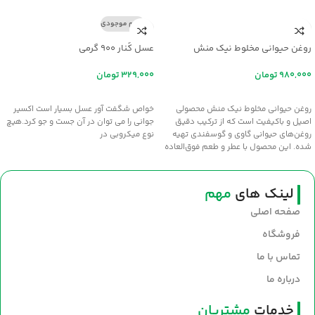
اتمام موجودی
روغن حیوانی مخلوط نیک منش
عسل کُنار ۹۰۰ گرمی
تومان
تومان
افزودن به سبد خرید
اطلاعات بیشتر
روغن حیوانی مخلوط نیک منش محصولی
خواص شگفت آور عسل بسيار است اکسير
اصیل و باکیفیت است که از ترکیب دقیق
جواني را مي توان در آن جست و جو کرد.هيچ
روغن‌های حیوانی گاوی و گوسفندی تهیه
نوع ميکروبي در
شده. این محصول با عطر و طعم فوق‌العاده
سنتی، انتخابی عالی برای طبخ غذاهای
خوش‌عطر و صبحانه‌های مقوی است. سلامت
و طعم اصیل را با روغن نیک‌منش به
لینک های
مهم
سفره‌های خود بیاورید.
صفحه اصلی
فروشگاه
تماس با ما
درباره ما
خدمات
مشتریان