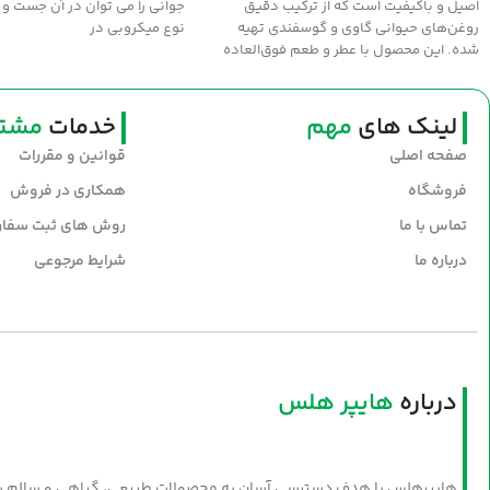
اصیل و باکیفیت است که از ترکیب دقیق
جواني را مي توان در آن جست و 
روغن‌های حیوانی گاوی و گوسفندی تهیه
نوع ميکروبي در
شده. این محصول با عطر و طعم فوق‌العاده
سنتی، انتخابی عالی برای طبخ غذاهای
خوش‌عطر و صبحانه‌های مقوی است. سلامت و
طعم اصیل را با روغن نیک‌منش به سفره‌های
لینک های
مهم
خدمات
مشتر
خود بیاورید.
صفحه اصلی
قوانین و مقررات
فروشگاه
همکاری در فروش
تماس با ما
روش های ثبت سفا
درباره ما
شرایط مرجوعی
درباره
هایپر هلس
هایپرهلس با هدف دسترسی آسان به محصولات طبیعی، گیاهی و سالم شکل