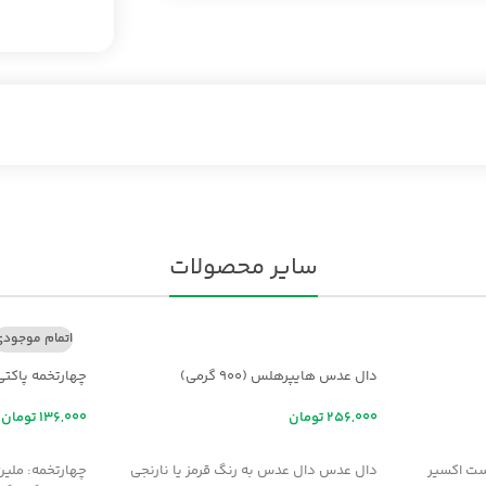
سایر محصولات
اتمام موجود
دال عدس هایپرهلس (900 گرمی)
چهارتخمه پاکتی
تومان
تومان
افزودن به سبد خرید
اطلاعات بیشت
ت اکسير
دال عدس دال عدس به رنگ قرمز یا نارنجی
چهارتخمه: ملين