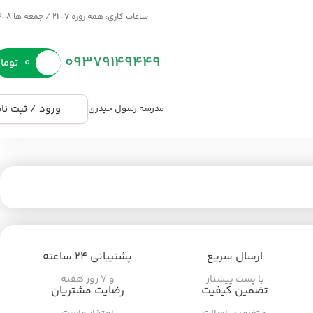
ساعات کاری: همه روزه
7-21
/ جمعه ها
8-14
09379149449
۰
توما
ورود / ثبت نا
مدرسه رسول حیدری
ارسال سریع
پشتیبانی ۲۴ ساعته
با پست پیشتاز
و ۷ روز هفته
تضمین کیفیت
رضایت مشتریان