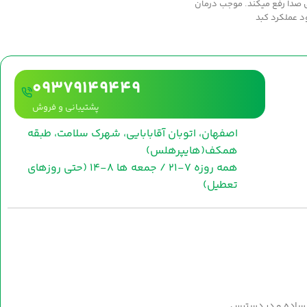
 صدا رفع ميکند. موجب درمان
د عملکرد کبد
09379149449
پشتیبانی و فروش
اصفهان، اتوبان آقابابایی، شهرک سلامت، طبقه
همکف(هایپرهلس)
همه روزه 7-21 / جمعه ها 8-14 (حتی روزهای
تعطیل)
 ساده و در دسترس