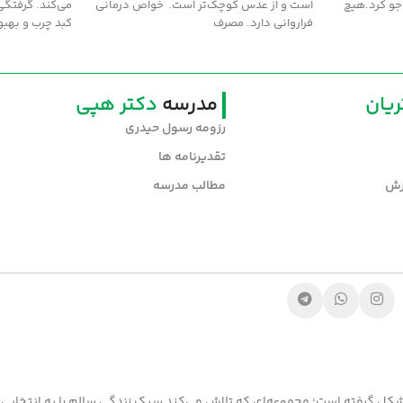
جو کرد.هيچ
است و از عدس کوچک‌تر است. خواص درمانی
مي‌کند. گرفتگي
فراروانی دارد. مصرف
کبد چرب و بهبو
یان
مدرسه
دکتر هپی
رزومه رسول حیدری
تقدیرنامه ها
رش
مطالب مدرسه
 گرفته است؛ مجموعه‌ای که تلاش می‌کند سبک زندگی سالم را به انتخابی