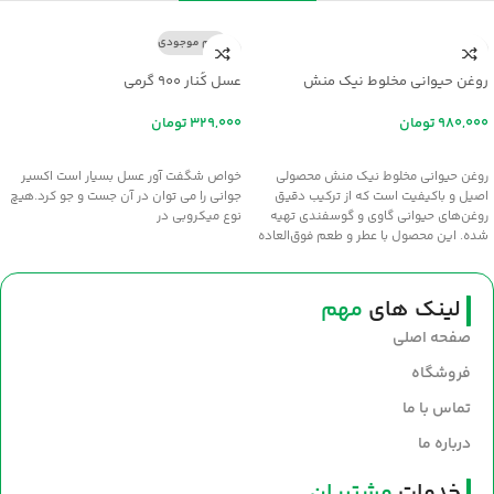
اتمام موجودی
روغن حیوانی مخلوط نیک منش
عسل کُنار ۹۰۰ گرمی
تومان
تومان
افزودن به سبد خرید
اطلاعات بیشتر
روغن حیوانی مخلوط نیک منش محصولی
خواص شگفت آور عسل بسيار است اکسير
اصیل و باکیفیت است که از ترکیب دقیق
جواني را مي توان در آن جست و جو کرد.هيچ
روغن‌های حیوانی گاوی و گوسفندی تهیه
نوع ميکروبي در
شده. این محصول با عطر و طعم فوق‌العاده
سنتی، انتخابی عالی برای طبخ غذاهای
خوش‌عطر و صبحانه‌های مقوی است. سلامت
و طعم اصیل را با روغن نیک‌منش به
لینک های
مهم
سفره‌های خود بیاورید.
صفحه اصلی
فروشگاه
تماس با ما
درباره ما
خدمات
مشتریان