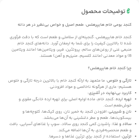
توضیحات محصول
کنجد بومی خام هایپرهلس: طعم اصیل و خواص بی‌نظیر در هر دانه
کنجد خام هایپرهلس، گنجینه‌ای از سلامتی و طعم است که با دقت فرآوری
شده تا بالاترین کیفیت را برای شما به ارمغان آورد. دانه‌های کنجد خام
منبعی غنی از روغن‌های سالم، پروتئین، فیبر، ویتامین‌ها (مانند ویتامین
B) و مواد معدنی (مانند کلسیم، منیزیم و آهن) هستند.
چرا کنجد خام هایپرهلس؟
تازگی و خلوص:
ما متعهد به ارائه کنجد خام با بالاترین درجه تازگی و خلوص
هستیم؛ عاری از هرگونه ناخالصی و مواد افزودنی.
کاربرد بی‌نهایت در آشپزی:
تهیه ارده:
کنجد خام، ماده اولیه اصلی برای تهیه ارده خانگی مقوی و
خوش‌طعم است.
نان و شیرینی:
افزودن کنجد به خمیر نان، روی کیک‌ها، کلوچه‌ها و
بیسکویت‌ها، طعم و عطر دلنشینی به آن‌ها می‌بخشد.
سالاد و غذا:
پاشیدن کمی کنجد روی سالاد، سوپ یا غذاهای آسیایی، بافت
و طعم منحصربه‌فردی به آن‌ها اضافه می‌کند.
تزئین:
استفاده از کنجد برای تزئین غذاها و دسرها.