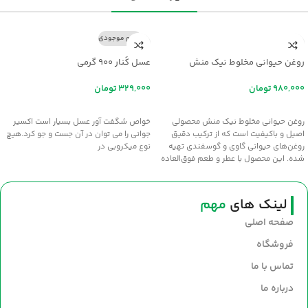
اتمام موجودی
روغن حیوانی مخلوط نیک منش
عسل کُنار ۹۰۰ گرمی
تومان
تومان
افزودن به سبد خرید
اطلاعات بیشتر
روغن حیوانی مخلوط نیک منش محصولی
خواص شگفت آور عسل بسيار است اکسير
اصیل و باکیفیت است که از ترکیب دقیق
جواني را مي توان در آن جست و جو کرد.هيچ
روغن‌های حیوانی گاوی و گوسفندی تهیه
نوع ميکروبي در
شده. این محصول با عطر و طعم فوق‌العاده
سنتی، انتخابی عالی برای طبخ غذاهای
خوش‌عطر و صبحانه‌های مقوی است. سلامت
و طعم اصیل را با روغن نیک‌منش به
لینک های
مهم
سفره‌های خود بیاورید.
صفحه اصلی
فروشگاه
تماس با ما
درباره ما