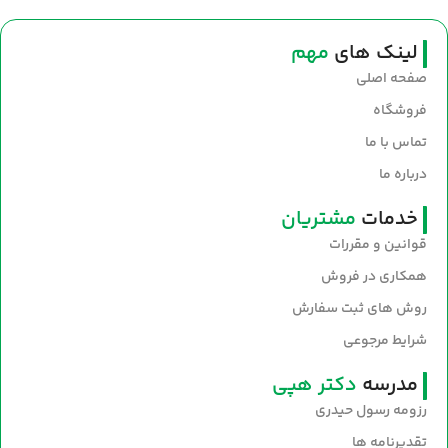
سنتی، انتخابی عالی برای طبخ غذاهای
خوش‌عطر و صبحانه‌های مقوی است. سلامت
و طعم اصیل را با روغن نیک‌منش به
لینک های
مهم
سفره‌های خود بیاورید.
صفحه اصلی
فروشگاه
تماس با ما
درباره ما
خدمات
مشتریان
قوانین و مقررات
همکاری در فروش
روش های ثبت سفارش
شرایط مرجوعی
مدرسه
دکتر هپی
رزومه رسول حیدری
تقدیرنامه ها