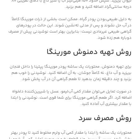
لیوان بریزید. سپس حدود ۱۵۰ میلی‌لیتر آب یا شیر داغ با دمای تقریبی ۸۰
درجه سانتی‌گراد اضافه کنید و هم بزنید.
به دلیل طبیعی‌بودن پودر گیاه، ممکن است بخشی از ذرات مورینگا کاملاً
در آب حل نشوند و پس از مدتی ته‌نشین شوند. این حالت در پودرهای
گیاهی طبیعی غیرعادی نیست؛ بنابراین بهتر است نوشیدنی پیش از مصرف
دوباره هم زده شود.
روش تهیه دمنوش مورینگا
برای تهیه دمنوش، محتویات یک ساشه پودر مورینگا پپتینا را داخل فنجان
بریزید و آب داغ، نه کاملاً جوشان، به آن اضافه کنید. نوشیدنی را خوب هم
بزنید و چند دقیقه زمان بدهید تا طعم گیاهی آن در آب پخش شود.
در صورت تمایل می‌توان مقدار کمی آب‌لیمو، عسل یا شیرین‌کننده دلخواه
اضافه کرد. اگر طعم گیاهی مورینگا برای شما قوی است، نوشیدنی را ابتدا
با مقدار بیشتری آب آماده کنید.
روش مصرف سرد
محتویات یک ساشه را ابتدا با مقدار کمی آب ولرم مخلوط کنید تا پودر بهتر