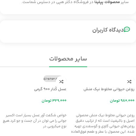
سایر
محصولات پپتینا
در فروشگاه دکتر هپی در دسترس شماست.
دیدگاه کاربران
سایر محصولات
اتمام موجودی
روغن حیوانی مخلوط نیک منش
عسل کُنار ۹۰۰ گرمی
تومان
تومان
افزودن به سبد خرید
اطلاعات بیشتر
روغن حیوانی مخلوط نیک منش محصولی
خواص شگفت آور عسل بسيار است اکسير
اصیل و باکیفیت است که از ترکیب دقیق
جواني را مي توان در آن جست و جو کرد.هيچ
روغن‌های حیوانی گاوی و گوسفندی تهیه
نوع ميکروبي در
شده. این محصول با عطر و طعم فوق‌العاده