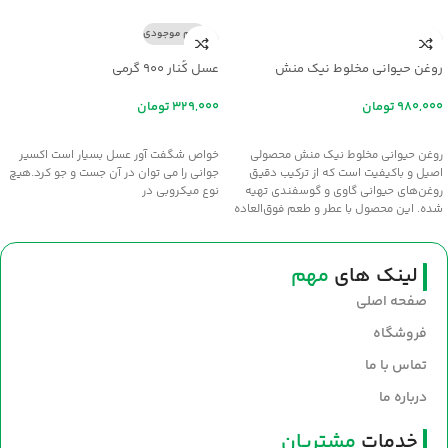
اتمام موجودی
روغن حیوانی مخلوط نیک منش
عسل کُنار ۹۰۰ گرمی
تومان
تومان
افزودن به سبد خرید
اطلاعات بیشتر
روغن حیوانی مخلوط نیک منش محصولی
خواص شگفت آور عسل بسيار است اکسير
اصیل و باکیفیت است که از ترکیب دقیق
جواني را مي توان در آن جست و جو کرد.هيچ
روغن‌های حیوانی گاوی و گوسفندی تهیه
نوع ميکروبي در
شده. این محصول با عطر و طعم فوق‌العاده
سنتی، انتخابی عالی برای طبخ غذاهای
خوش‌عطر و صبحانه‌های مقوی است. سلامت
و طعم اصیل را با روغن نیک‌منش به
لینک های
مهم
سفره‌های خود بیاورید.
صفحه اصلی
فروشگاه
تماس با ما
درباره ما
خدمات
مشتریان