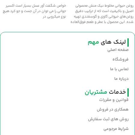
افزودن به سبد خرید
اطلاعات بیشتر
روغن حیوانی مخلوط نیک منش محصولی
خواص شگفت آور عسل بسيار است اکسير
اصیل و باکیفیت است که از ترکیب دقیق
جواني را مي توان در آن جست و جو کرد.هيچ
روغن‌های حیوانی گاوی و گوسفندی تهیه
نوع ميکروبي در
شده. این محصول با عطر و طعم فوق‌العاده
سنتی، انتخابی عالی برای طبخ غذاهای
خوش‌عطر و صبحانه‌های مقوی است. سلامت
و طعم اصیل را با روغن نیک‌منش به
لینک های
مهم
سفره‌های خود بیاورید.
صفحه اصلی
فروشگاه
تماس با ما
درباره ما
خدمات
مشتریان
قوانین و مقررات
همکاری در فروش
روش های ثبت سفارش
شرایط مرجوعی