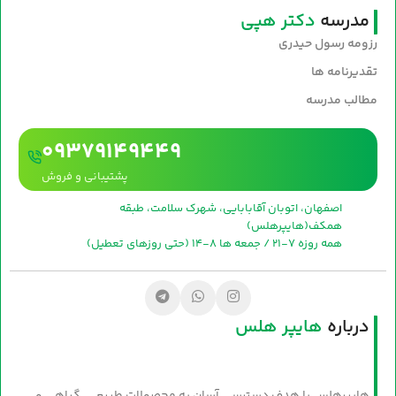
مدرسه
دکتر هپی
رزومه رسول حیدری
تقدیرنامه ها
مطالب مدرسه
09379149449
پشتیبانی و فروش
اصفهان، اتوبان آقابابایی، شهرک سلامت، طبقه
همکف(هایپرهلس)
همه روزه 7-21 / جمعه ها 8-14 (حتی روزهای تعطیل)
درباره
هایپر هلس