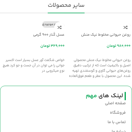
سایر محصولات
اتمام موجودی
روغن حیوانی مخلوط نیک منش
عسل کُنار ۹۰۰ گرمی
تومان
تومان
افزودن به سبد خرید
اطلاعات بیشتر
روغن حیوانی مخلوط نیک منش محصولی
خواص شگفت آور عسل بسيار است اکسير
اصیل و باکیفیت است که از ترکیب دقیق
جواني را مي توان در آن جست و جو کرد.هيچ
روغن‌های حیوانی گاوی و گوسفندی تهیه
نوع ميکروبي در
شده. این محصول با عطر و طعم فوق‌العاده
سنتی، انتخابی عالی برای طبخ غذاهای
خوش‌عطر و صبحانه‌های مقوی است. سلامت
و طعم اصیل را با روغن نیک‌منش به
لینک های
مهم
سفره‌های خود بیاورید.
صفحه اصلی
فروشگاه
تماس با ما
درباره ما