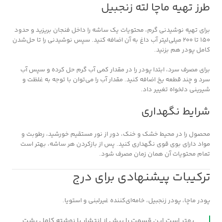
طرز تهیه ماچا لته زنجبیل
برای تهیه نوشیدنی گرم، محتویات یک ساشه را داخل فنجان بریزید و حدود
۱۵۰ تا ۲۰۰ میلی‌لیتر آب داغ به آن اضافه کنید. سپس نوشیدنی را تا حل‌شدن
کامل پودر هم بزنید.
برای مصرف سرد، ابتدا پودر را در مقدار کمی آب گرم حل کرده و سپس آب
سرد و چند قطعه یخ اضافه کنید. مقدار آب را می‌توان با توجه به غلظت و
شیرینی دلخواه تغییر داد.
شرایط نگهداری
محصول را در محیط خشک و خنک، دور از نور مستقیم خورشید، رطوبت و
مواد دارای بوی قوی نگهداری کنید. پس از بازکردن هر ساشه، بهتر است
تمام محتویات آن همان زمان مصرف شود.
ترکیبات پیشنهادی برای درج
پودر ماچا، پودر زنجبیل، خامه‌ای‌کننده غیرلبنی و استویا.
بهتر است این قسمت را پیش از انتشار با نوشته کامل پشت