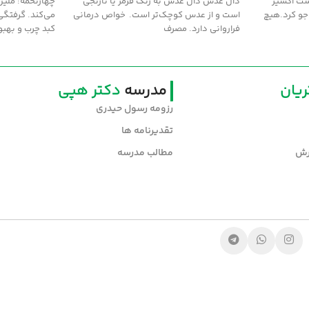
ت اکسير
دال عدس دال عدس به رنگ قرمز یا نارنجی
چهارتخمه: ملين
جو کرد.هيچ
است و از عدس کوچک‌تر است. خواص درمانی
مي‌کند. گرفتگي
فراروانی دارد. مصرف
کبد چرب و بهبو
یان
مدرسه
دکتر هپی
رزومه رسول حیدری
تقدیرنامه ها
رش
مطالب مدرسه