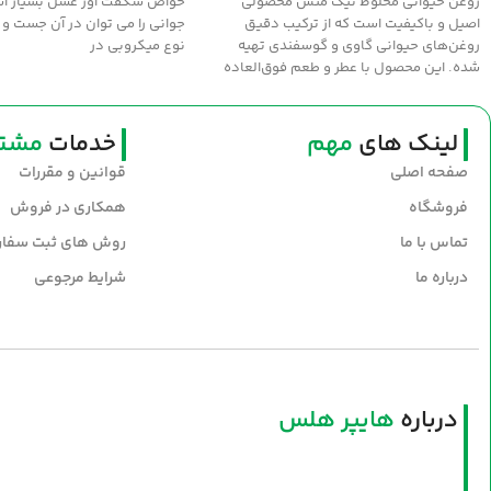
روغن حیوانی مخلوط نیک منش محصولی
خواص شگفت آور عسل بسيار اس
اصیل و باکیفیت است که از ترکیب دقیق
جواني را مي توان در آن جست و 
روغن‌های حیوانی گاوی و گوسفندی تهیه
نوع ميکروبي در
شده. این محصول با عطر و طعم فوق‌العاده
سنتی، انتخابی عالی برای طبخ غذاهای
خوش‌عطر و صبحانه‌های مقوی است. سلامت و
طعم اصیل را با روغن نیک‌منش به سفره‌های
لینک های
مهم
خدمات
مشتر
خود بیاورید.
صفحه اصلی
قوانین و مقررات
فروشگاه
همکاری در فروش
تماس با ما
روش های ثبت سفا
درباره ما
شرایط مرجوعی
درباره
هایپر هلس