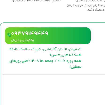
 است. آب بدن را تأمين
کتاب چگونه تندرست و بانشاط باشیم؟
 صدا رفع ميکند. موجب درمان
د عملکرد کبد
09379149449
پشتیبانی و فروش
اصفهان، اتوبان آقابابایی، شهرک سلامت، طبقه
همکف(هایپرهلس)
همه روزه 7-21 / جمعه ها 8-14 (حتی روزهای
تعطیل)