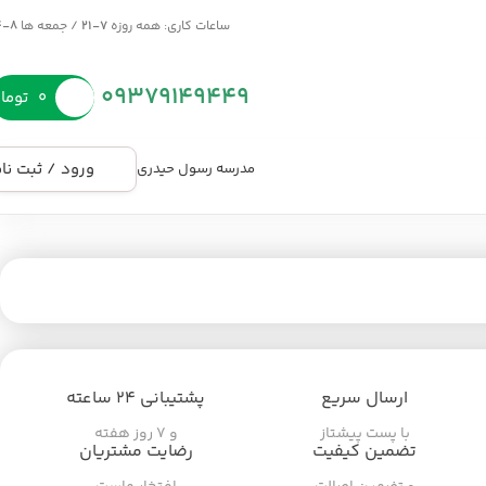
ساعات کاری: همه روزه
7-21
/ جمعه ها
8-14
09379149449
۰
توما
ورود / ثبت نا
مدرسه رسول حیدری
ارسال سریع
پشتیبانی ۲۴ ساعته
با پست پیشتاز
و ۷ روز هفته
تضمین کیفیت
رضایت مشتریان