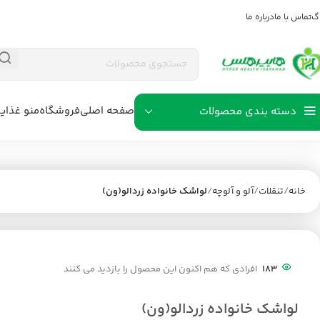
اگ
تماس با ما
درباره ما
صفحه اصلی
فروشگاه
منو غذای
دسته بندی محصولات
خانه
تنقلات
آلو و آلوچه
لواشک خانواده زردالو(ون)
183
افرادی که هم اکنون این محصول را بازدید می کنند
لواشک خانواده زردالو(ون)