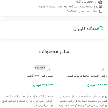
وزن خالص: ۷ گرم
نوع بسته بندی: ساشه | sachet | بسته ۷ عددی
ابعاد بسته بندی: ۱*۷*۷
دیدگاه کاربران
سایر محصولات
اتمام موجودی
روغن حیوانی مخلوط نیک منش
عسل کُنار ۹۰۰ گرمی
تومان
تومان
افزودن به سبد خرید
اطلاعات بیشتر
روغن حیوانی مخلوط نیک منش محصولی
خواص شگفت آور عسل بسيار است اکسير
اصیل و باکیفیت است که از ترکیب دقیق
جواني را مي توان در آن جست و جو کرد.هيچ
روغن‌های حیوانی گاوی و گوسفندی تهیه
نوع ميکروبي در