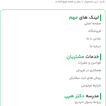
شده. این محصول با عطر و طعم فوق‌العاده
سنتی، انتخابی عالی برای طبخ غذاهای
خوش‌عطر و صبحانه‌های مقوی است. سلامت
و طعم اصیل را با روغن نیک‌منش به
لینک های
مهم
سفره‌های خود بیاورید.
صفحه اصلی
فروشگاه
تماس با ما
درباره ما
خدمات
مشتریان
قوانین و مقررات
همکاری در فروش
روش های ثبت سفارش
شرایط مرجوعی
مدرسه
دکتر هپی
رزومه رسول حیدری