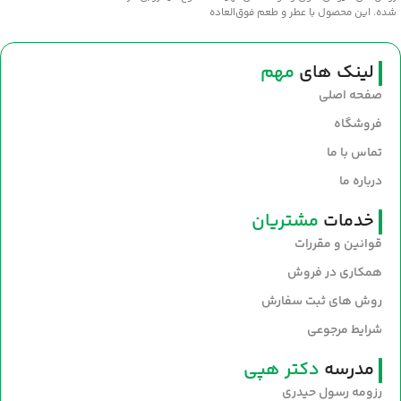
شده. این محصول با عطر و طعم فوق‌العاده
سنتی، انتخابی عالی برای طبخ غذاهای
خوش‌عطر و صبحانه‌های مقوی است. سلامت
و طعم اصیل را با روغن نیک‌منش به
لینک های
مهم
سفره‌های خود بیاورید.
صفحه اصلی
فروشگاه
تماس با ما
درباره ما
خدمات
مشتریان
قوانین و مقررات
همکاری در فروش
روش های ثبت سفارش
شرایط مرجوعی
مدرسه
دکتر هپی
رزومه رسول حیدری