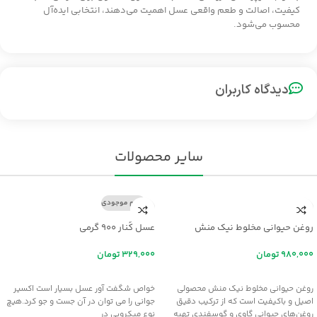
کیفیت، اصالت و طعم واقعی عسل اهمیت می‌دهند، انتخابی ایده‌آل
محسوب می‌شود.
دیدگاه کاربران
سایر محصولات
اتمام موجودی
روغن حیوانی مخلوط نیک منش
عسل کُنار ۹۰۰ گرمی
تومان
تومان
افزودن به سبد خرید
اطلاعات بیشتر
روغن حیوانی مخلوط نیک منش محصولی
خواص شگفت آور عسل بسيار است اکسير
اصیل و باکیفیت است که از ترکیب دقیق
جواني را مي توان در آن جست و جو کرد.هيچ
روغن‌های حیوانی گاوی و گوسفندی تهیه
نوع ميکروبي در