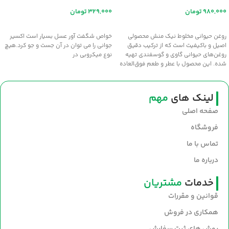
تومان
تومان
افزودن به سبد خرید
اطلاعات بیشتر
روغن حیوانی مخلوط نیک منش محصولی
خواص شگفت آور عسل بسيار است اکسير
اصیل و باکیفیت است که از ترکیب دقیق
جواني را مي توان در آن جست و جو کرد.هيچ
روغن‌های حیوانی گاوی و گوسفندی تهیه
نوع ميکروبي در
شده. این محصول با عطر و طعم فوق‌العاده
سنتی، انتخابی عالی برای طبخ غذاهای
خوش‌عطر و صبحانه‌های مقوی است. سلامت
و طعم اصیل را با روغن نیک‌منش به
لینک های
مهم
سفره‌های خود بیاورید.
صفحه اصلی
فروشگاه
تماس با ما
درباره ما
خدمات
مشتریان
قوانین و مقررات
همکاری در فروش