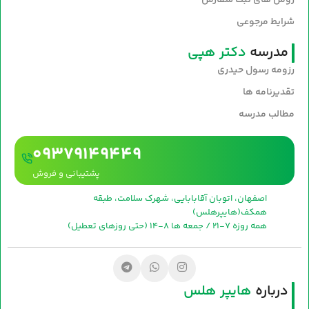
روش های ثبت سفارش
شرایط مرجوعی
مدرسه
دکتر هپی
رزومه رسول حیدری
تقدیرنامه ها
مطالب مدرسه
09379149449
پشتیبانی و فروش
اصفهان، اتوبان آقابابایی، شهرک سلامت، طبقه
همکف(هایپرهلس)
همه روزه 7-21 / جمعه ها 8-14 (حتی روزهای تعطیل)
درباره
هایپر هلس