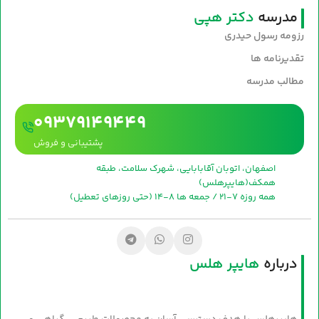
مدرسه
دکتر هپی
رزومه رسول حیدری
تقدیرنامه ها
مطالب مدرسه
09379149449
پشتیبانی و فروش
اصفهان، اتوبان آقابابایی، شهرک سلامت، طبقه
همکف(هایپرهلس)
همه روزه 7-21 / جمعه ها 8-14 (حتی روزهای تعطیل)
درباره
هایپر هلس