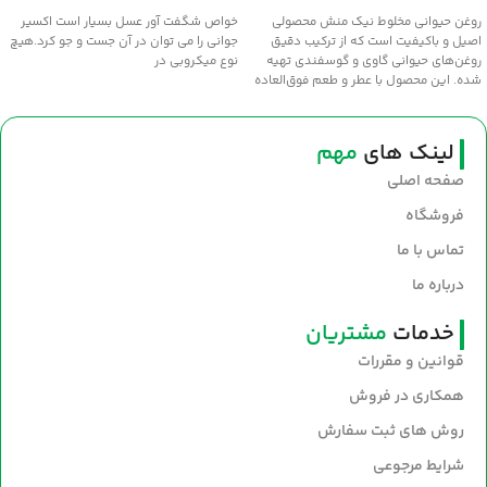
افزودن به سبد خرید
اطلاعات بیشتر
روغن حیوانی مخلوط نیک منش محصولی
خواص شگفت آور عسل بسيار است اکسير
اصیل و باکیفیت است که از ترکیب دقیق
جواني را مي توان در آن جست و جو کرد.هيچ
روغن‌های حیوانی گاوی و گوسفندی تهیه
نوع ميکروبي در
شده. این محصول با عطر و طعم فوق‌العاده
سنتی، انتخابی عالی برای طبخ غذاهای
خوش‌عطر و صبحانه‌های مقوی است. سلامت
و طعم اصیل را با روغن نیک‌منش به
لینک های
مهم
سفره‌های خود بیاورید.
صفحه اصلی
فروشگاه
تماس با ما
درباره ما
خدمات
مشتریان
قوانین و مقررات
همکاری در فروش
روش های ثبت سفارش
شرایط مرجوعی