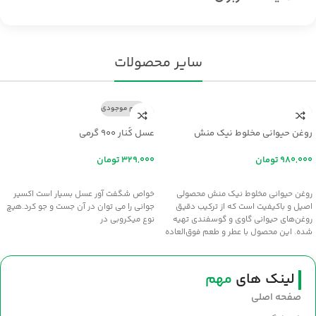
سایر محصولات
اتمام موجودی
روغن حیوانی مخلوط نیک منش
عسل کُنار ۹۰۰ گرمی
تومان
تومان
افزودن به سبد خرید
اطلاعات بیشتر
روغن حیوانی مخلوط نیک منش محصولی
خواص شگفت آور عسل بسيار است اکسير
اصیل و باکیفیت است که از ترکیب دقیق
جواني را مي توان در آن جست و جو کرد.هيچ
روغن‌های حیوانی گاوی و گوسفندی تهیه
نوع ميکروبي در
شده. این محصول با عطر و طعم فوق‌العاده
سنتی، انتخابی عالی برای طبخ غذاهای
خوش‌عطر و صبحانه‌های مقوی است. سلامت
و طعم اصیل را با روغن نیک‌منش به
لینک های
مهم
سفره‌های خود بیاورید.
صفحه اصلی