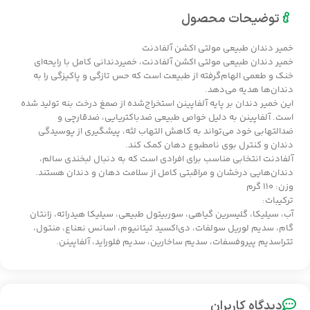
توضیحات محصول
خمیر دندان طبیعی مولتی اکشن آلفادنت
خمیر دندان طبیعی مولتی اکشن آلفادنت، خمیردندانی کامل با رایحه‌ای
خنک و طعمی الهام‌گرفته از طبیعت است که حس تازگی و پاکیزگی را به
دندان‌ها هدیه می‌دهد.
این خمیر دندان بر پایه آلفاپینن استخراج‌شده از صمغ درخت بنه تولید شده
است. آلفاپینن به دلیل خواص طبیعی ضدباکتریایی، ضدقارچی و
ضدالتهابی خود می‌تواند به کاهش التهاب لثه، پیشگیری از پوسیدگی
دندان و کنترل بوی نامطبوع دهان کمک کند.
آلفادنت انتخابی مناسب برای افرادی است که به دنبال لبخندی سالم،
دندان‌هایی درخشان و مراقبتی کامل از سلامت دهان و دندان هستند.
وزن: ۱۱۰ گرم
ترکیبات:
آب، سیلیکا، گلیسرین گیاهی، سوربیتول طبیعی، سیلیکا هیدراته، زانتان
گام، سدیم لوریل سولفات، دی‌اکسید تیتانیوم، اسانس نعناع، منتول،
تتراسدیم پیروفسفات، سدیم ساخارین، سدیم فلوراید، آلفاپینن.
دیدگاه کاربران