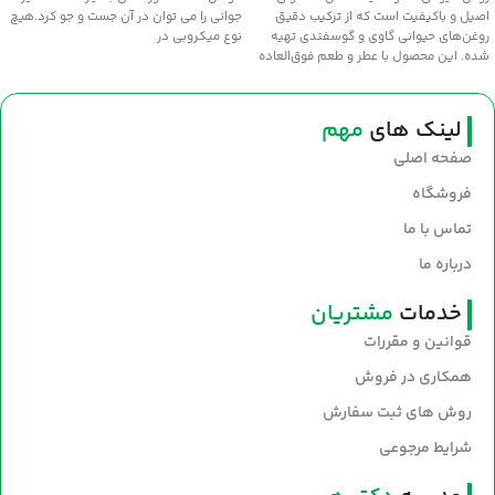
اصیل و باکیفیت است که از ترکیب دقیق
جواني را مي توان در آن جست و جو کرد.هيچ
روغن‌های حیوانی گاوی و گوسفندی تهیه
نوع ميکروبي در
شده. این محصول با عطر و طعم فوق‌العاده
سنتی، انتخابی عالی برای طبخ غذاهای
خوش‌عطر و صبحانه‌های مقوی است. سلامت
و طعم اصیل را با روغن نیک‌منش به
لینک های
مهم
سفره‌های خود بیاورید.
صفحه اصلی
فروشگاه
تماس با ما
درباره ما
خدمات
مشتریان
قوانین و مقررات
همکاری در فروش
روش های ثبت سفارش
شرایط مرجوعی