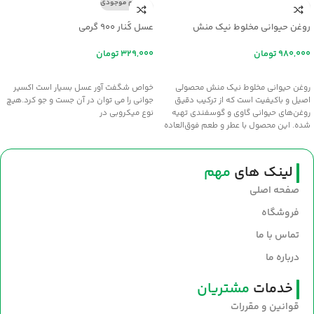
اتمام موجودی
روغن حیوانی مخلوط نیک منش
عسل کُنار ۹۰۰ گرمی
تومان
تومان
افزودن به سبد خرید
اطلاعات بیشتر
روغن حیوانی مخلوط نیک منش محصولی
خواص شگفت آور عسل بسيار است اکسير
اصیل و باکیفیت است که از ترکیب دقیق
جواني را مي توان در آن جست و جو کرد.هيچ
روغن‌های حیوانی گاوی و گوسفندی تهیه
نوع ميکروبي در
شده. این محصول با عطر و طعم فوق‌العاده
سنتی، انتخابی عالی برای طبخ غذاهای
خوش‌عطر و صبحانه‌های مقوی است. سلامت
و طعم اصیل را با روغن نیک‌منش به
لینک های
مهم
سفره‌های خود بیاورید.
صفحه اصلی
فروشگاه
تماس با ما
درباره ما
خدمات
مشتریان
قوانین و مقررات