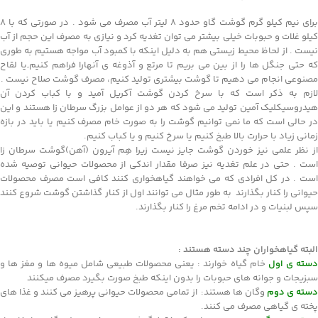
برای نیم کیلو گرم گوشت گاو حدود 8 لیتر آب مصرف می شود . در صورتی که با 8
کیلو غلات و حبوبات خیلی بیشتر می توان تغدیه کرد و نیازی به مصرف این حجم از آب
نیست . از لحاظ محیط زیستی هم به دلیل اینکه با کمبود آب مواجه هستیم به طوری
که حتی جنگل ها را از بین می بریم تا مرتع و آذوغه ی آنهارا فراهم کنیم,یا لقاح
مصنوعی انجام می دهیم تا گوشت بیشتری تولید کنیم، مصرف گوشت صلاح نیست .
لازم به ذکر است که با سرخ کردن گوشت آکریل آمید و با کباب کردن آن
هیدروسیکلیک آمین تولید می شود که هر دو از عوامل بزرگ سرطان زا هستند و این
در حالی است که ما نمی توانیم گوشت را به صورت خام مصرف کنیم یا باید در بازه
زمانی زیاد با حرارت بالا طبخ کنیم یا سرخ کنیم و یا کباب کنیم.
از نظر علمی نیز خوردن گوشت جایز نیست زیرا هِم آیرون (آهن)گوشت سرطان زا
است . حتی در علم تغدیه نیز صرفا مقدار اندکی از محصولات حیوانی توصیه شده
است . در کل افرادی که می خواهند گیاهخواری کنند کافی است مصرف محصولات
حیوانی را کنار بگذارند به طور مثال می توانند اول از کنار گذاشتن گوشت شروع کنند
سپس لبنیات و در ادامه تخم مرغ را کنار بگذارند.
البته گیاهخواران چند دسته هستند :
دسته ی اول
خام گیاه خوارند : یعنی محصولات طبیعی شامل میوه ها و مغز ها و
سبزیجات و جوانه های حبوبات را بدون اینکه طبخ صورت بگیرد مصرف میکنند
دسته ی دوم
وگان ها هستند: از تمامی محصولات حیوانی پرهیز می کنند و غذا های
پخته ی گیاهی مصرف می کنند.