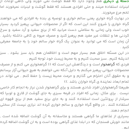
دسته ی دیگری
هم وجود دارد که فقط گوشت نمی خورند ولی گاهی اوغات از
لبنیات استفاده مینند و حتی افرادی هستند که فقط گوشت و لبنیات نمیخورند اما
تخم مرغ میخورند.
در نهایت گیاه خواری یعنی سالم خواری و توصیه ی بنده به افرادی که می خواهند
گیاه خواری را شروع کنند این است که اگر از محصولات حیوانی پرهیز کردید بسیار
خوب است ولی زمانی به سلامتی دست میابید که از برنج سفید و آرد سفید و سرخ
کردنی ها و تنقلات غیر مفید هم پرهیز کنید و مصرف میوه ی کافی داشته باشید .
آن زمان است که می توانید به عنوان یک گیاه خوار سالم خود را به جامعه معرفی
کنید .
در این مسئله اخلاق هم بسیار مهم است و اخلاقمان هم باید سبز بشود , سبز
اندیشه کنیم , سبز صحبت کنیم و به محیط زیست خود توجه کنیم .
ردی که
گیاهخوار
است و دیدگاهش این است که {{ گیاهخواری می کنم و از مصرف
محصولات حیوانی پرهیز میکنم به دلیل آنکه نمی خواهم به هیچ حیوانی آزار برسانم
و به حقوق آنان احترام می گذارم و حرمت محیط زیست را حفظ کنم , می تواند در
تمام ابعاد نماینده ی گیاه خواران باشد .}}
طبیعتا گیاهخواران افراد شادی هستند و برای گیاهخوار شدن نیاز به انجام کار خاصی
نیست . برای مثال: زمانی که افراد در قرمه سبزی به جای گوشت از قارچ و لوبیا که
سرشار از پروتئین است استفاده کنند و به جای برنج سفید هم از برنج قهوه ای
استفاده کنند , در واقع گیاه خواری و سالم خواری کرده اند نیازی نیست کار سختی
انجام دهند.
بسیاری از غذاهای ما گیاهی هستند و متاسفانه به آن گوشت اضافه شده است ,
مانند خورش فسنجان که در ابتدا غذای گیاهی بوده است و به ان گوشت اضافه کرده
ایم .