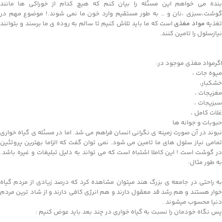
بنده می خواهم این مسئله را بیان کنم که هیچ کدام از خوراکی ها مانند
گوشت،سبزی ،نان و … به طور مستقیم وارد خون ما نمی شوند.! موضوع مهم در
غذیه
مواد مغذی
است که ما باید تلاش کنیم تا سالم به روده ی ما برسند و بتوانند
نیازسلول را تامین کنند.
اگرمواد مغذی موجود در:
میوه جات ،
خشکبار،
مغزیجات ،
سبزیجات ،
غلات کامل ،
حبوبات و جوانه ها
نبوند در آن صورت زمینه ی نگرانی انسان فراهم می شد. اما در مسئله ی گیاه خواری
تمامی نیاز سلول های ما تامین می شود. نمی توان گفت که الزاما بهترین پروتئین
در گوشت است.! این کاملا اشتباه است که می تواند به دلیل تبلیغات و غیره باشد.
به طور مثال:
به راحتی در جامعه ی بزرگ هند میتوان مشاهده کرد که درصد زیادی از مردم گیاه
خوار هستند و هم رشد قد معقول دارند و هم انرژی کافی دارند و از شاد ترین مردم
دنیا محسوب میشوند .
پس نگاه خودمان را نسبت به گیاه خواری در چند بعد باید عوض کنیم :