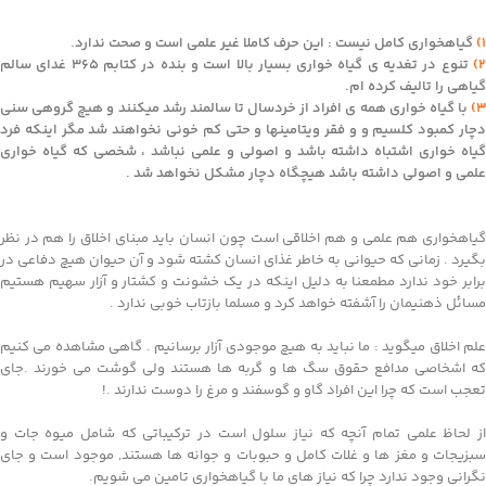
1)
گیاهخواری کامل نیست : این حرف کاملا غیر علمی است و صحت ندارد.
2)
تنوع در تغدیه ی گیاه خواری بسیار بالا است و بنده در کتابم 365 غدای سالم
گیاهی را تالیف کرده ام.
3)
با گیاه خواری همه ی افراد از خردسال تا سالمند رشد میکنند و هیچ گروهی سنی
دچار کمبود کلسیم و و فقر ویتامینها و حتی کم خونی نخواهند شد مگر اینکه فرد
گیاه خواری اشتباه داشته باشد و اصولی و علمی نباشد ، شخصی که گیاه خواری
علمی و اصولی داشته باشد هیچگاه دچار مشکل نخواهد شد .
گیاهخواری هم علمی و هم اخلاقی است چون انسان باید مبنای اخلاق را هم در نظر
بگیرد . زمانی که حیوانی به خاطر غذای انسان کشته شود و آن حیوان هیچ دفاعی در
برابر خود ندارد مطمعنا به دلیل اینکه در یک خشونت و کشتار و آزار سهیم هستیم
مسائل ذهنیمان را آشفته خواهد کرد و مسلما بازتاب خوبی ندارد .
علم اخلاق میگوید : ما نباید به هیچ موجودی آزار برسانیم . گاهی مشاهده می کنیم
که اشخاصی مدافع حقوق سگ ها و گربه ها هستند ولی گوشت می خورند .جای
تعجب است که چرا این افراد گاو و گوسفند و مرغ را دوست ندارند .!
از لحاظ علمی تمام آنچه که نیاز سلول است در ترکیباتی که شامل میوه جات و
سبزیجات و مغز ها و غلات کامل و حبوبات و جوانه ها هستند, موجود است و جای
نگرانی وجود ندارد چرا که نیاز های ما با گیاهخواری تامین می شویم.